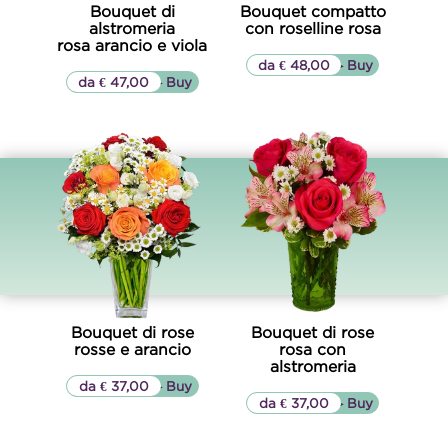
Bouquet di
Bouquet compatto
alstromeria
con roselline rosa
rosa arancio e viola
da € 48,00
▷▷ Buy
da € 47,00
▷▷ Buy
Bouquet di rose
Bouquet di rose
rosse e arancio
rosa con
alstromeria
da € 37,00
▷▷ Buy
da € 37,00
▷▷ Buy