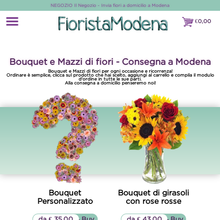
NEGOZIO Il Negozio - Invia fiori a domicilio a Modena
€
0,00
€0,00
Bouquet e Mazzi di fiori - Consegna a Modena
Bouquet e Mazzi di fiori per ogni occasione e ricorrenza!
Ordinare è semplice, clicca sul prodotto che hai scelto, aggiungi al carrello e compila il modulo
d'ordine in tutte le sue parti.
Alla consegna a domicilio penseremo noi!
Bouquet
Bouquet di girasoli
Personalizzato
con rose rosse
da € 35,00
▷▷ Buy
da € 43,00
▷▷ Buy