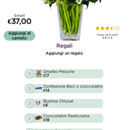
Small
€37,00
Aggiungi al
Votato da:
2
utenti
carrello
3.4
su
5
Regali
Aggiungi un regalo
Orsetto Peluche
€17
Confezione Baci o cioccolatini
€14
Bustina Chrysal
€6
Cioccolatini Pasticceria
€19