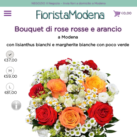
NEGOZIO Il Negozio - Invia fiori a domicilio a Modena
€
0,00
€0,00
Bouquet di rose rosse e arancio
a Modena
con lisianthus bianchi e margherite bianche con poco verde
€37,00
€59,00
€81,00