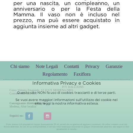
per una nascita, un compleanno, un
anniversario o per la Festa della
Mamma. Il vaso non è incluso nel
prezzo, ma può essere acquistato in
aggiunta insieme ad altri gadget.
Chi siamo
Note Legali
Contatti
Privacy
Garanzie
Regolamento
Faxiflora
Informativa Privacy e Cookies
IVY BALLOONS
Corso Vittorio Emanuele, 12 41121 MODENA (MO)
Questo sito NON fa uso di cookies traccianti e di terze parti.
Contatti: 800 618 667,
Se vuoi avere maggiori informazioni sull'utilizzo dei cookie nel
sito, leggi la nostra
informativa estesa.
Consegnamo direttamente a:
Modena
,
Altre localita'
Seguici su:
Il sito internet è di proprietà di Gruppo Internazionale TF srl, società che ne gestisce ed aggiorna i contenuti. Gli ordini verranno evasi dal
fiorista medesimo. In caso di sua indisponibilità, il servizio verra' comunque asssicurato da gruppo internazionale attraverso altri negozi di fiori
appartenenti al circuito.