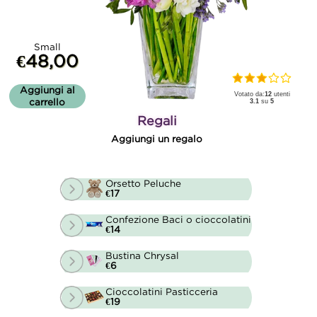
Small
€48,00
Aggiungi al
Votato da:
12
utenti
carrello
3.1
su
5
Regali
Aggiungi un regalo
Orsetto Peluche
€17
Confezione Baci o cioccolatini
€14
Bustina Chrysal
€6
Cioccolatini Pasticceria
€19