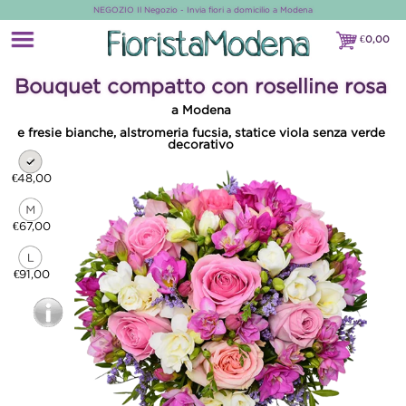
NEGOZIO Il Negozio - Invia fiori a domicilio a Modena
€
0,00
€0,00
Bouquet compatto con roselline rosa
a Modena
e fresie bianche, alstromeria fucsia, statice viola senza verde
decorativo
€48,00
€67,00
€91,00