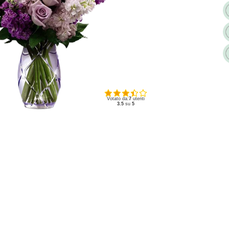
Votato da:
7
utenti
3.5
su
5