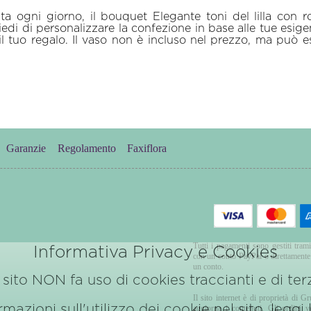
ata ogni giorno, il bouquet Elegante toni del lilla con r
di di personalizzare la confezione in base alle tue esigen
l tuo regalo. Il vaso non è incluso nel prezzo, ma può 
Garanzie
Regolamento
Faxiflora
S
Tutti i pagamenti sono gestiti trami
Informativa Privacy e Cookies
con un conto PayPal o direttamente u
un conto.
sito NON fa uso di cookies traccianti e di terz
Il sito internet è di proprietà di G
azioni sull'utilizzo dei cookie nel sito, leggi
aggiorna i contenuti. Gli ordini 