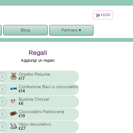
€0,00
€
0,00
Blog
Partners ▾
e
Faxiflora
Consegnare fiori
Regali
Aggiungi un regalo
Orsetto Peluche
€17
Confezione Baci o cioccolatini
€14
Bustina Chrysal
€6
Cioccolatini Pasticceria
€19
Vaso decorativo
€27