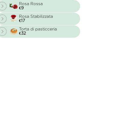
Rosa Rossa
€9
Rosa Stabilizzata
€17
Torta di pasticceria
€32