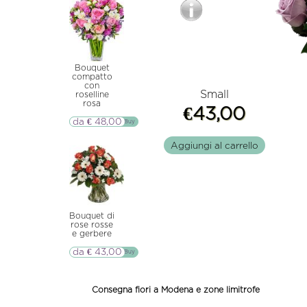
Bouquet
compatto
con
Small
roselline
rosa
€43,00
da € 48,00
▷▷ Buy
Aggiungi al carrello
Bouquet di
rose rosse
e gerbere
da € 43,00
▷▷ Buy
Consegna fiori a Modena e zone limitrofe