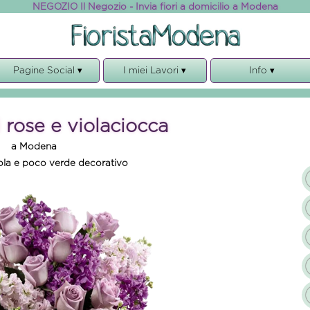
NEGOZIO Il Negozio - Invia fiori a domicilio a Modena
Pagine Social ▾
I miei Lavori ▾
Info ▾
Facebook
Le nostre creazioni
Come effettuare un ordin
Instagram
Il negozio
Garanzie
 rose e violaciocca
Work Experience
Chi siamo
a Modena
Privacy, cookies e GDPR
 viola e poco verde decorativo
Regolamento