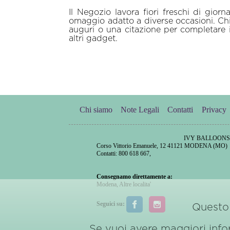
Il Negozio lavora fiori freschi di giorn
omaggio adatto a diverse occasioni. Chie
auguri o una citazione per completare i
altri gadget.
Chi siamo
Note Legali
Contatti
Privacy
IVY BALLOON
Corso Vittorio Emanuele, 12 41121 MODENA (MO)
Contatti: 800 618 667,
Consegnamo direttamente a:
Modena
,
Altre localita'
Seguici su:
Questo 
Se vuoi avere maggiori inform