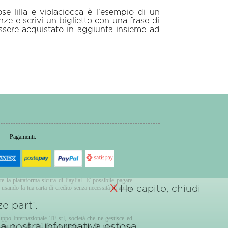
ose lilla e violaciocca è l'esempio di un
ze e scrivi un biglietto con una frase di
essere acquistato in aggiunta insieme ad
Pagamenti:
te la piattaforma sicura di PayPal. E' possibile pagare
X
Ho capito, chiudi
sando la tua carta di credito senza necessità di aprire
e parti.
ruppo Internazionale TF srl, società che ne gestisce ed
 la nostra
informativa estesa.
verranno evasi dal fiorista medesimo. In caso di sua