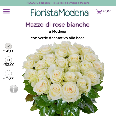
NEGOZIO Il Negozio - Invia fiori a domicilio a Modena
€
0,00
€0,00
Mazzo di rose bianche
a Modena
con verde decorativo alla base
€36,00
€53,00
€75,00