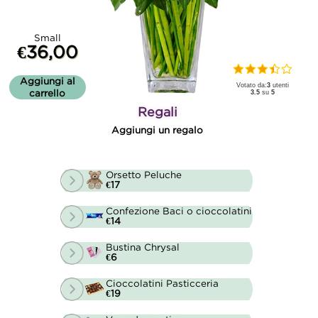
Small
€36,00
Aggiungi al
Votato da:
3
utenti
carrello
3.5
su
5
Regali
Aggiungi un regalo
Orsetto Peluche
€17
Confezione Baci o cioccolatini
€14
Bustina Chrysal
€6
Cioccolatini Pasticceria
€19