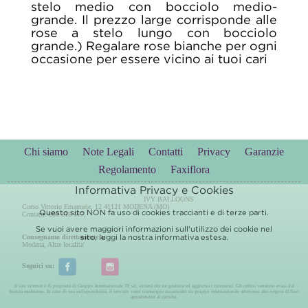
stelo medio con bocciolo medio-
grande. Il prezzo large corrisponde alle
rose a stelo lungo con bocciolo
grande.) Regalare rose bianche per ogni
occasione per essere vicino ai tuoi cari
Chi siamo
Note Legali
Contatti
Privacy
Garanzie
Regolamento
Faxiflora
Informativa Privacy e Cookies
IVY BALLOONS
Corso Vittorio Emanuele, 12 41121 MODENA (MO)
Questo sito NON fa uso di cookies traccianti e di terze parti.
Contatti: 800 618 667,
Se vuoi avere maggiori informazioni sull'utilizzo dei cookie nel
sito, leggi la nostra
informativa estesa.
Consegnamo direttamente a:
Modena
,
Altre localita'
Seguici su:
Il sito internet è di proprietà di Gruppo Internazionale TF srl, società che ne gestisce ed aggiorna i contenuti. Gli ordini verranno evasi dal
fiorista medesimo. In caso di sua indisponibilità, il servizio verra' comunque asssicurato da gruppo internazionale attraverso altri negozi di fiori
appartenenti al circuito.